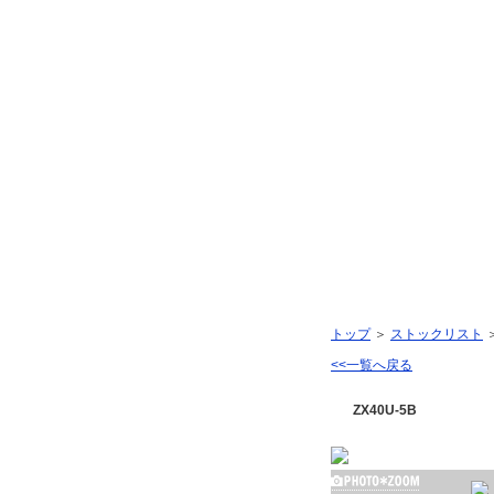
栃木県宇都宮市｜有限会社オグラ建販｜建設機械販売｜建設機械修理｜㈱
油圧ミニショベル後
トップページ
トップ
＞
ストックリスト
ストックリスト
<<一覧へ戻る
探し物
ZX40U-5B
お問い合わせ 携帯
お問い合わせ メール