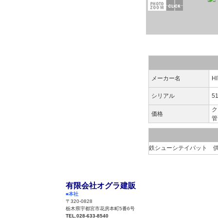
会社概要
個人情報保護方針
買取査定
動画ページ
サイトマップ
メーカー名
H
シリアル
5
価格
鉄シューシテイパット 供
有限会社オグラ建販
■本社
〒320-0828
栃木県宇都宮市花房本町5番6号
TEL.028-633-8540