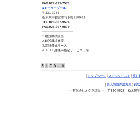
FAX.028-632-7573
■モータープール
〒321-3236
栃木県宇都宮市竹下町1100-17
TEL.028-667-9574
FAX.028-667-9579
──────────────
1.建設機械販売
2.建設機械修理
3.建設機械リース
4.ＩＨＩ建機㈱指定サービス工場
──────────────
|
|
|
トップページ
ストックリスト
探し
|
|
個人情報保護方針
買取
<<有限会社オグラ建販>> 〒320-0828 栃木県宇都宮
Copyright © 有限