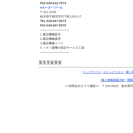
FAX.028-632-7573
■モータープール
〒321-3236
栃木県宇都宮市竹下町1100-17
TEL.028-667-9574
FAX.028-667-9579
──────────────
1.建設機械販売
2.建設機械修理
3.建設機械リース
4.ＩＨＩ建機㈱指定サービス工場
──────────────
|
|
|
トップページ
ストックリスト
探し
|
|
個人情報保護方針
買取
<<有限会社オグラ建販>> 〒320-0828 栃木県宇都宮
Copyright © 有限