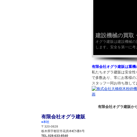
会社概要
個人情報保護方針
買取査定
動画ページ
建設機械の買取
オグラ建販は建設機械の
サイトマップ
します。安全を第一に考
有限会社オグラ建販は
重機
私たちオグラ建販は安全性
で多数あり、常にお客様の
スタッフ一同お待ち致して
有限会社オグラ建販か
有限会社オグラ建販
■本社
〒320-0828
栃木県宇都宮市花房本町5番6号
TEL.028-633-8540