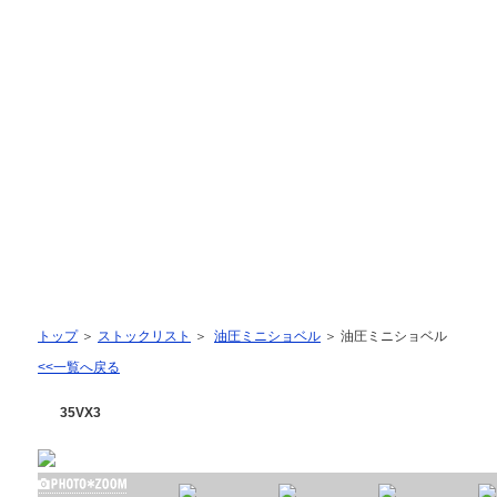
ラ建販｜建設機械販売｜建設機械修理｜㈱KATO HICOM指定サービス工場
油圧ミニショベル後方小旋回
トップ
＞
ストックリスト
＞
油圧ミニショベル
＞ 油圧ミニショベル
<<一覧へ戻る
35VX3