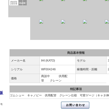
商品基本情報
メーカー名
IHI (KATO)
モデル
シリアル
WF004246
稼働時間・距離
商談中 供用配
価格
管 クレーン
特記事項
販
ゴムシュー キャノピー 供用配管 クレーン仕様 可変ゲージ（キャタ伸縮
6号