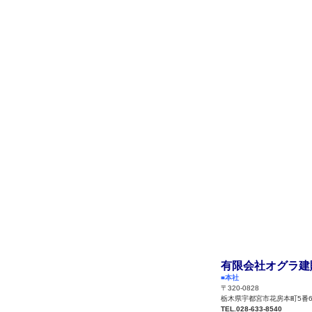
会社概要
個人情報保護方針
買取査定
動画ページ
サイトマップ
有限会社オグラ建
■本社
〒320-0828
栃木県宇都宮市花房本町5番
TEL.028-633-8540